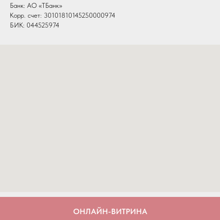
Банк: АО «ТБанк»
Корр. счет: 30101810145250000974
БИК: 044525974
Tilda
Made on
ОНЛАЙН-ВИТРИНА