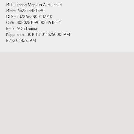
ИП Перова Марина Акакиевна
ИНН: 662335481590
ОГРН: 323665800132710
Счёт: 40802810900004918521
Банк: АО «ТБанк»
Корр. счет: 30101810145250000974
БИК: 044525974