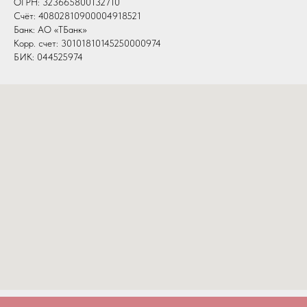
ОГРН: 323665800132710
Счёт: 40802810900004918521
Банк: АО «ТБанк»
Корр. счет: 30101810145250000974
БИК: 044525974