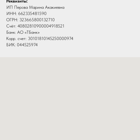
Реквизиты:
ИП Перова Марина Акакиевна
ИНН: 662335481590
ОГРН: 323665800132710
Счёт: 40802810900004918521
Банк: АО «ТБанк»
Корр. счет: 30101810145250000974
БИК: 044525974