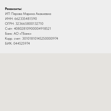
Реквизиты:
ИП Перова Марина Акакиевна
ИНН: 662335481590
ОГРН: 323665800132710
Счёт: 40802810900004918521
Банк: АО «ТБанк»
Корр. счет: 30101810145250000974
БИК: 044525974