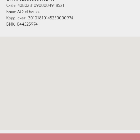
Счёт: 40802810900004918521
Банк: АО «ТБанк»
Корр. счет: 30101810145250000974
БИК: 044525974