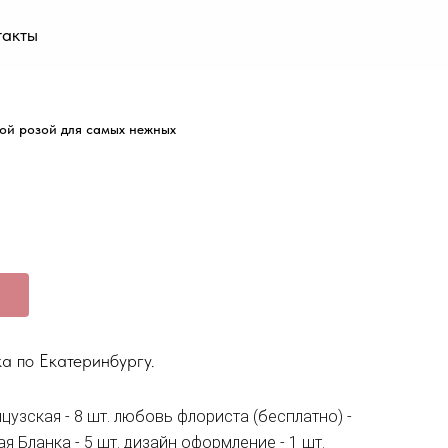
такты
кой розой для самых нежных
а по Екатеринбургу.
нцузская - 8 шт. любовь флориста (бесплатно) -
я Бланка - 5 шт. дизайн оформление - 1 шт.