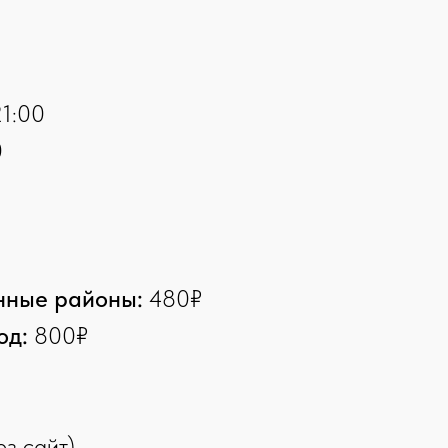
1:00
0
нные районы:
480₽
од:
800₽
з сайт)