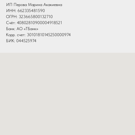
ИП Перова Марина Акакиевна
ИНН: 662335481590
ОГРН: 323665800132710
Счёт: 40802810900004918521
Банк: АО «ТБанк»
Корр. счет: 30101810145250000974
БИК: 044525974