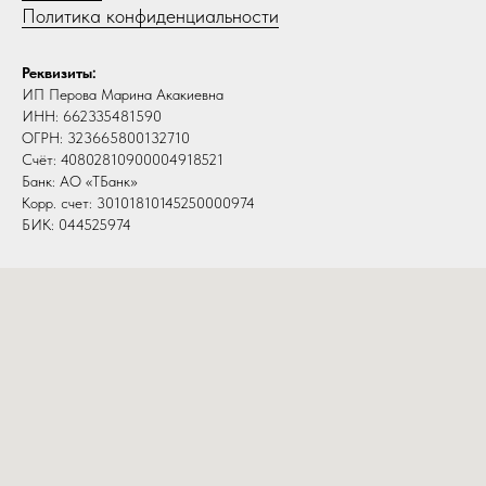
Политика конфиденциальности
Реквизиты:
ИП Перова Марина Акакиевна
ИНН: 662335481590
ОГРН: 323665800132710
Счёт: 40802810900004918521
Банк: АО «ТБанк»
Корр. счет: 30101810145250000974
БИК: 044525974